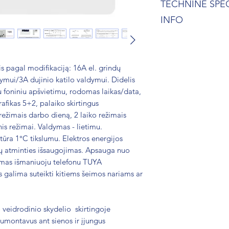
TECHNINĖ SPE
INFO
Prekė: Išmanusis te
Garantija: 1 metai
Medžiaga: Nedegus
is pagal modifikaciją: 16A el. grindų
Ekranas: LCD
ymui/3A dujinio katilo valdymui. Didelis
Taikymas: vidaus pa
 foniniu apšvietimu, rodomas laikas/data,
Tipas: Grindų, vand
fikas 5+2, palaiko skirtingus
Temperatūros nusta
ežimais darbo dieną, 2 laiko režimais
Rodoma temperatūr
s režimai. Valdymas - lietimu.
Temperatūros valdy
ra 1°C tikslumu. Elektros energijos
Valdymo galinguma
ų atminties išsaugojimas. Apsauga nuo
Maitinimo/valdymo 
ymas išmaniuoju telefonu TUYA
Daviklis: tik 16A gr
 galima suteikti kitiems šeimos nariams ar
Energijos suvartojim
Matmenys: 86x86 
Valdymas: lietimu
 veidrodinio skydelio skirtingoje
Sumontavus ant sienos ir įjungus