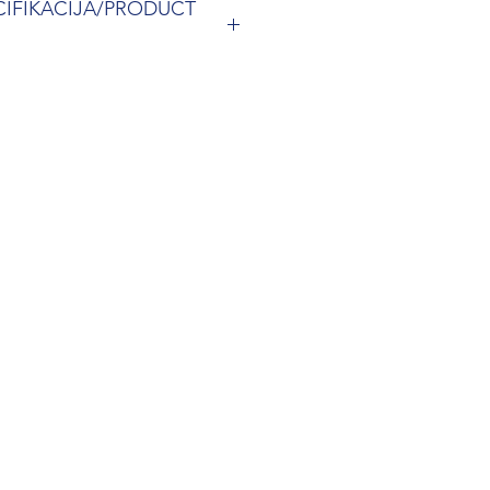
CIFIKACIJA/PRODUCT
rmostatas K1M
 PC
talpa -5-50℃
ens šildymo sistemos
tymas: 5-60℃
a: 5-50℃
mo žingsnis: 1C
s: 16A/3A
įtampa: 90-240VAC, 50/60Hz
ind. šildymo kompl., NTC
as: iki 1W
mm