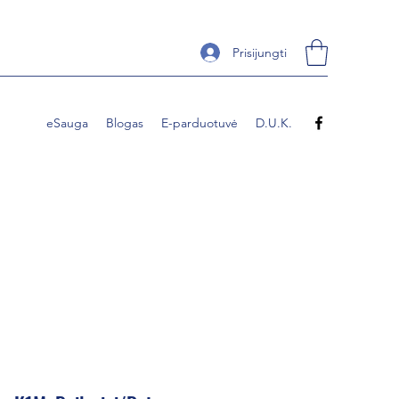
Prisijungti
eSauga
Blogas
E-parduotuvė
D.U.K.