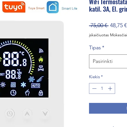
WiFi Termostata
katil. 3A, El. g
Įprasti
 75,00 € 
48,75 €
kaina
įskaičiuotas Mokesčia
Tipas
*
Pasirinkti
Kiekis
*