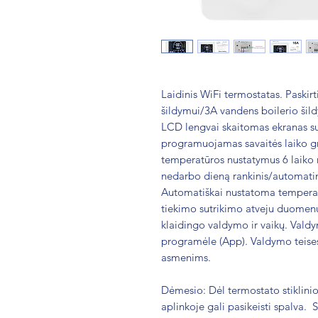
Laidinis WiFi termostatas. Paskirt
šildymui/3A vandens boilerio šild
LCD lengvai skaitomas ekranas su
programuojamas savaitės laiko gra
temperatūros nustatymus 6 laiko r
nedarbo dieną rankinis/automatini
Automatiškai nustatoma temperatū
tiekimo sutrikimo atveju duomen
klaidingo valdymo ir vaikų. Vald
programėle (App). Valdymo teises
asmenims.
Dėmesio: Dėl termostato stiklinio
aplinkoje gali pasikeisti spalva. 