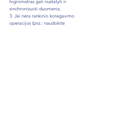
higrometras gali nustatyti ir
sinchronizuoti duomenis;
3. Jei nėra rankinio koregavimo
operacijos (pvz.: naudokite
purškiklį drėgmei pakeisti, kad aptikta
drėgmės reikšmė pasikeistų daugiau
nei ±5 %; naudokite šildymo įrenginį,
kad pakeistumėte temperatūrą, kad
aptikta temperatūra pasikeistų daugiau
nei ±1°C). Termometro ir higrometro
temperatūros ir drėgmės reikšmės bus
automatiškai identifikuojamos ir
atnaujinamos po dviejų valandų.
TECHNINĖ
SPECIFIKACIJA/PRODUCT
INFO