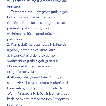
WiFi temperatūros ir drėgmės daviklio
funkcijos:
1. Temperatūros ir drėgmės jutiklis gali
būti susietas su kitais namuose
esančiais išmaniaisiais įrenginiais, kad
pagerėtų patalpų šildymas ir
vėsinimas, o jūsų namai būtų
patogesni;
2. Kompaktiškas dizainas, užtikrinantis
ilgalaikį baterijos veikimo laiką;
3. Integruotas didelio tikslumo
skaitmeninis jutiklis gali greitai ir
tiksliai nustato temperatūros ir
drėgmės pokyčius;
4. Atsisiųskite „Smart Life“ / „Tuya
smart APP“ į savo telefoną ir planšetinį
kompiuterį, kad galėtumėte valdyti
„Wi-Fi“ nuotolinio būdu ir bet kur / bet
kada patikrinti temperatūros / drėgmės
rodmenis;