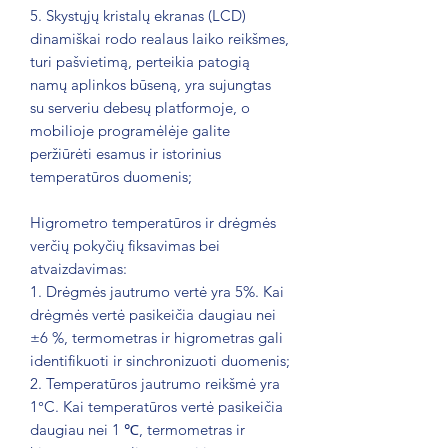
5. Skystųjų kristalų ekranas (LCD)
dinamiškai rodo realaus laiko reikšmes,
turi pašvietimą, perteikia patogią
namų aplinkos būseną, yra sujungtas
su serveriu debesų platformoje, o
mobilioje programėlėje galite
peržiūrėti esamus ir istorinius
temperatūros duomenis;
Higrometro temperatūros ir drėgmės
verčių pokyčių fiksavimas bei
atvaizdavimas:
1. Drėgmės jautrumo vertė yra 5%. Kai
drėgmės vertė pasikeičia daugiau nei
±6 %, termometras ir higrometras gali
identifikuoti ir sinchronizuoti duomenis;
2. Temperatūros jautrumo reikšmė yra
1°C. Kai temperatūros vertė pasikeičia
daugiau nei 1 ℃, termometras ir