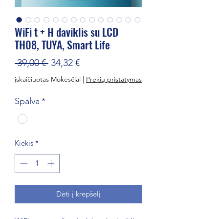
WiFi t + H daviklis su LCD
TH08, TUYA, Smart Life
Įprastinė
Pardavimo
 39,00 € 
34,32 €
kaina
kaina
įskaičiuotas Mokesčiai
|
Prekių pristatymas
Spalva
*
Kiekis
*
Dėti į krepšelį