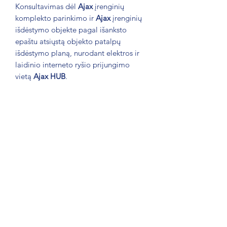
Konsultavimas dėl
Ajax
įrenginių
komplekto parinkimo ir
Ajax
įrenginių
išdėstymo objekte pagal išanksto
epaštu atsiųstą objekto patalpų
išdėstymo planą, nurodant elektros ir
laidinio interneto ryšio prijungimo
vietą
Ajax HUB
.
Minimali paslaugos trukmė - 1 val.
Paslauga teikiama darbo dienomis,
darbo valandomis 9:00 - 16:00.
Paslaugos teikiamos nuotoliniu
būdu, teikimui nereikia vykti i objektą.
Ajax
apsaugos įrenginių fizinio
įrengimo darbus Vartotojas atlieka
"pasidaryk pats" principu.