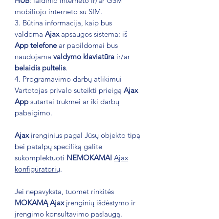
HUB
: laidinio interneto ir/ar GSM
mobiliojo interneto su SIM.
3. Būtina informacija, kaip bus
valdoma
Ajax
apsaugos sistema: iš
App telefone
ar papildomai bus
naudojama
valdymo klaviatūra
ir/ar
belaidis pultelis
.
4. Programavimo darbų atlikimui
Vartotojas privalo suteikti prieigą
Ajax
App
sutartai trukmei ar iki darbų
pabaigimo.
Ajax
įrenginius pagal Jūsų objekto tipą
bei patalpų specifiką galite
sukomplektuoti
NEMOKAMAI
Ajax
konfigūratorių
.
Jei nepavyksta, tuomet rinkitės
MOKAMĄ Ajax
įrenginių išdėstymo ir
įrengimo konsultavimo paslaugą.