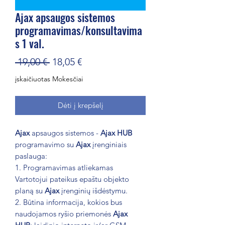
Ajax apsaugos sistemos
programavimas/konsultavima
s 1 val.
Įprastinė
Pardavimo
 19,00 € 
18,05 €
kaina
kaina
įskaičiuotas Mokesčiai
Dėti į krepšelį
Ajax
apsaugos sistemos -
Ajax HUB
programavimo su
Ajax
įrenginiais
paslauga:
1. Programavimas atliekamas
Vartotojui pateikus epaštu objekto
planą su
Ajax
įrenginių išdėstymu.
2. Būtina informacija, kokios bus
naudojamos ryšio priemonės
Ajax