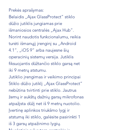
Prekės aprašymas:
Belaidis „Ajax GlassProtect“ stiklo
dūžio jutiklis jungiamas prie
išmaniosios centralės „Ajax Hub“.
Norint naudotis funkcionalumu, reikia
turėti išmanųjį įrenginį su „Android
4.1“, „iOS 9“ arba naujesne šių
operacinių sistemų versija. Jutiklis
f
iksuojantis dūžtančio stiklo garsą net
iki 9 metrų atstumu.
Jutiklio įrengimas ir veikimo principai
Stiklo dūžio jutiklį „Ajax GlassProtect“
nebūtina tvirtinti prie stiklo. Jautrus
žemų ir aukštų dažnių garsų mikrofonas
atpažįsta dūžį net iš 9 metrų nuotolio.
Įvertinę aplinkos triukšmo lygį ir
atstumą iki stiklo, galėsite pasirinkti 1
iš 3 garsų atpažinimo lygių.