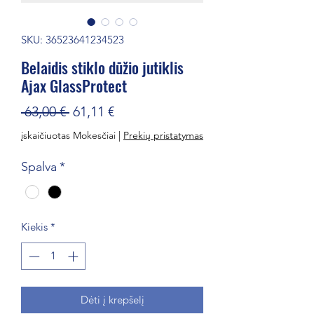
SKU: 36523641234523
Belaidis stiklo dūžio jutiklis
Ajax GlassProtect
Įprastinė
Pardavimo
 63,00 € 
61,11 €
kaina
kaina
įskaičiuotas Mokesčiai
|
Prekių pristatymas
Spalva
*
Kiekis
*
Dėti į krepšelį