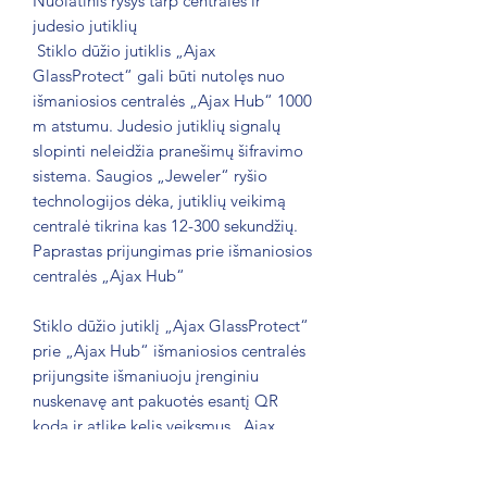
Nuolatinis ryšys tarp centralės ir
judesio jutiklių
Stiklo dūžio jutiklis „Ajax
GlassProtect“ gali būti nutolęs nuo
išmaniosios centralės
„Ajax Hub“
1000
m atstumu. Judesio jutiklių signalų
slopinti neleidžia pranešimų šifravimo
sistema. Saugios „Jeweler“ ryšio
technologijos dėka, jutiklių veikimą
centralė tikrina kas 12-300 sekundžių.
Paprastas prijungimas prie išmaniosios
centralės „Ajax Hub“
Stiklo dūžio jutiklį „Ajax GlassProtect“
prie „Ajax Hub“ išmaniosios centralės
prijungsite išmaniuoju įrenginiu
nuskenavę ant pakuotės esantį QR
kodą ir atlikę kelis veiksmus „Ajax
Security System“ programėlėje. Be to,
dėl specialių „SmartBracket“ laikiklių